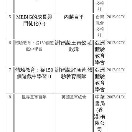
公報
社
MEBIG
的成長與
內越言平
5
台灣
2019/02/01
門徒化(G)
教會
公報
社
謝智謀
王貞懿
莊
亞洲
6
體驗教育：從150個遊
2013/07/01
;
;
欣瑋
體驗
戲中學習
教育
學會
體驗教育：從150
謝智謀
許涵菁
體
亞洲
7
2012/02/01
;
;
個遊戲中學習 II
驗教育團隊
體驗
教育
學會
中華
8
世界童軍百年
英國童軍總會
2007/01/01
書局
(
香
港)
有
限公
司