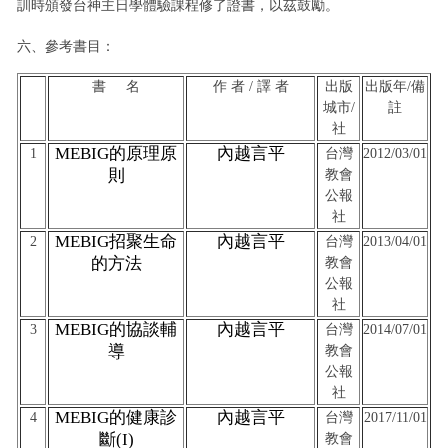
訓時頒發台神主日學體驗課程修了證書，以茲鼓勵。
六、參考書目：
書 名
作 者 / 譯 者
出版
出版年/備
城市/
註
社
MEBIG
的原理原
內越言平
1
台灣
2012/03/01
則
教會
公報
社
MEBIG
招聚生命
內越言平
2
台灣
2013/04/01
的方法
教會
公報
社
MEBIG
的協談輔
內越言平
3
台灣
2014/07/01
導
教會
公報
社
MEBIG
的健康診
內越言平
4
台灣
2017/11/01
斷(I)
教會