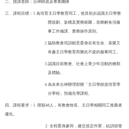
二、授課老師：台神師資及專業團隊
三、課程目標：1.為培育主日學教育同工，使其初步認識主日學整
體規劃、架構及實務範圍，並瞭解各項服
事工作備課、實務操作原則。
2.協助教會培訓願意委身在有生命、喜樂又
有趣主日學教育而樂此不疲的服事同工。
3.認識目前教會、社會上青少年活動的種類
及體驗。
4.為未來台神辦理部辦「主日學師資培育學
分學程」預備先導課程。
四、課程要求：1. 限額48人，有教會牧長、主日學相關同工推薦者
優先。
2. 全程委身參與，繳交規定作業，結訓頒發