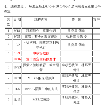
七、課程進度： 每週五晚上6:40~9:30 (3學分) 濟南教會兒童主日學
教室
週
日 期
課程內容
作 業
備 註
次
1
9/18
課程簡介、童軍介紹
洪堯昌 傳道
2
9/25
專講：整全的教案規劃
張雅惠 副教授
－從構思、團隊建立制教
3
10/2
洪堯昌 傳道
學執行
4
10/9
中秋節放假
5
10/16
雙十國定假補假連休
探索／體驗教育、教室經
李頌恩牧師、林慕天
6
10/23
營
傳道
李頌恩牧師、林慕天
7
10/30
MEBIG的原理原則
傳道
李頌恩牧師、林慕天
8
11/6
MEBIG招聚生命的方法
傳道
李頌恩牧師、林慕天
9
11/13
MEBIG協談
傳道