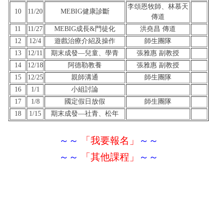
李頌恩牧師、林慕天
10
11/20
MEBIG健康診斷
傳道
11
11/27
MEBIG成長&門徒化
洪堯昌 傳道
12
12/4
遊戲治療介紹及操作
師生團隊
13
12/11
期末成發—兒童、學青
張雅惠 副教授
14
12/18
阿德勒教養
張雅惠 副教授
15
12/25
親師溝通
師生團隊
16
1/1
小組討論
17
1/8
國定假日放假
師生團隊
18
1/15
期末成發—社青、松年
～～
「我要報名」
～～
～～
「其他課程」
～～