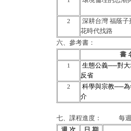
2
深耕台灣 福蔭子
花時代找路
六、參考書：
書 
1
生態公義──對大
反省
2
科學與宗教──為
介
七、課程進度：
每週
週 次
日 期