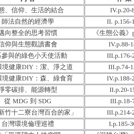
態、信仰、生活的結合
IV.p.20-
師法自然的經濟學
II. p.156-
邁向整全的思考習慣
《生態公義》p.6
信仰與生態觀讀書會
IV.p.88-
區參與的綠色小天使活動
III.p.176-
環境健康DIY：潔、淨之道
III.p.74-
環境健康DIY：森、綠食育
IV.p.188-
淨零碳排、能源轉型
II.p.20-1
從 MDG 到 SDG
III.p.18-
新竹十二寮台灣百合的家」
III.p.214-
台灣環境倫理巡禮
I.p.185-3