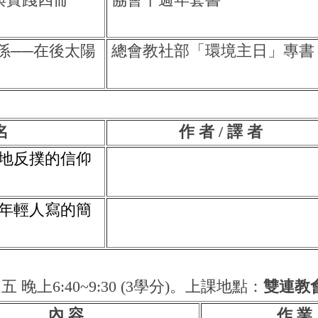
孫──在後太陽
總會教社部「環境主日」專書
名
作 者 / 譯 者
地反撲的信仰
年輕人寫的簡
五 晚上6:40~9:30 (3學分)。上課地點：
雙連教
內 容
作 業