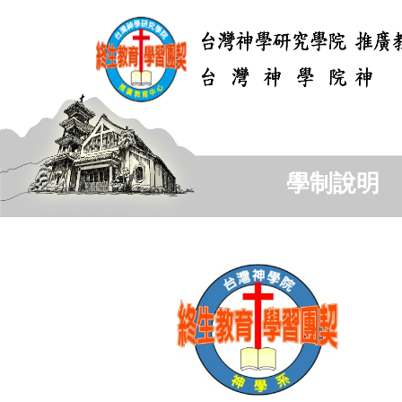
跳
到
主
要
內
容
區
學制說明