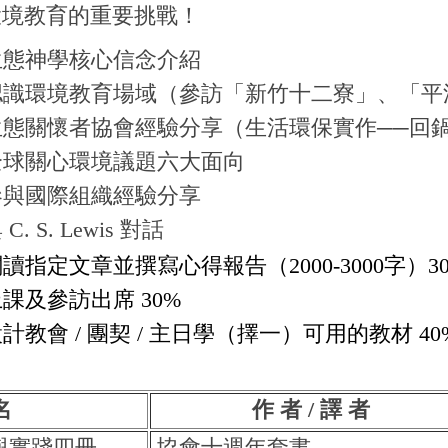
環境教育的重要挑戰！
 生態神學核心信念介紹
 認識環境教育場域（參訪「新竹十二寮」、「
 生態關懷者協會經驗分享（生活環保實作──回
 全球關心環境議題六大面向
 參與國際組織經驗分享
與 C. S. Lewis 對話
閱讀指定文章並撰寫心得報告（
2000-3000
字）
3
上課及參訪出席
30%
設計教會
/
團契
/
主日學（擇一）可用的教材
40
名
作 者 / 譯 者
與實踐四冊
協會十週年套書