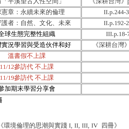
訪「平溪望古人性空間」
《深耕台灣》p.8
球憲章：永續未來的倫理
II.p.244-
守護者：自然、文化、未來
II.p.192-
全球生態完整性組織
III.p.18-
灣實況學習與受造伙伴和好
《深耕台灣》p.
溫書假不上課
11/12參訪代 不上課
11/19參訪代 不上課
參加期末學習分享會
籍
境倫理的思潮與實踐 I, II, III, IV 四冊》