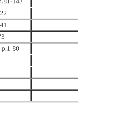
1-143
322
241
73
1-80