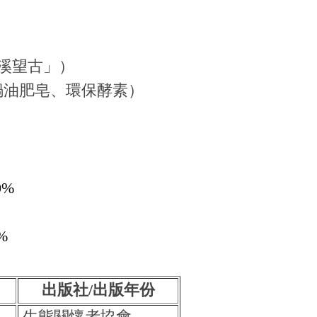
平溪望古」）
鍋油肥皂、環保酵素）
0%
%
出版社/出版年份
生態關懷者協會，