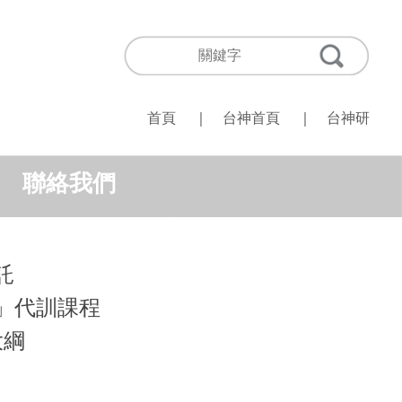
首頁
｜
台神首頁
｜
台神研
聯絡我們
託
」代訓課程
大綱