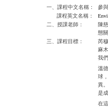
一、課程中文名稱：
參
課程英文名稱：
Envi
二、授課老師：
陳慈
態
三、課程目標：
芮穆
麻
我
溫德
球
異
是
在