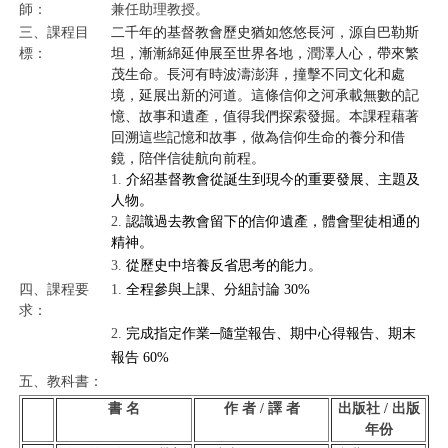
師：
兼任助理教授。
三、課程目
二千年的基督教會歷史猶如悠悠長河，源自巴勒斯
標：
坦，漸漸綿延伸展至世界各地，潤澤人心，帶來繁
茂生命。長河有時波濤澎湃，撞擊不同文化和處
境，延展出新的河道。這條信仰之河承載無數的記
憶、故事和遺產，值得我們探索發掘。本課程藉著
回溯這些記憶和故事，做為信仰生命的養分和借
鏡，陪伴信徒航向前程。
1.
介紹基督教會從誕生到現今的重要發展、主題及
人物。
2.
認識過去教會留下的信仰遺產，體會聖徒相通的
精神。
3.
從歷史中培養反省思考的能力。
四、課程要
1.
全程參與上課、分組討論
30%
求：
2.
完成指定作業─隨堂報告、期中心得報告、期末
報告
60%
五、教科書：
書 名
作 者 / 譯 者
出版社 / 出版
年份