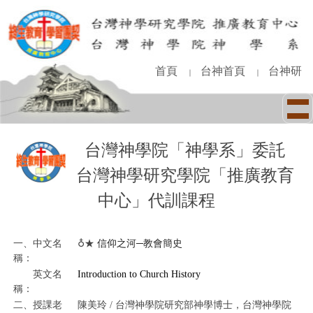
跳
到
主
要
內
首頁
台神首頁
台神研
｜
｜
容
區
台灣神學院「神學系」委託
台灣神學研究學院「推廣教育
中心」代訓課程
一、中文名
♁
★
信仰之河─教會簡史
稱：
英文名
Introduction to Church History
稱：
二、授課老
陳美玲 / 台灣神學院研究部神學博士，台灣神學院