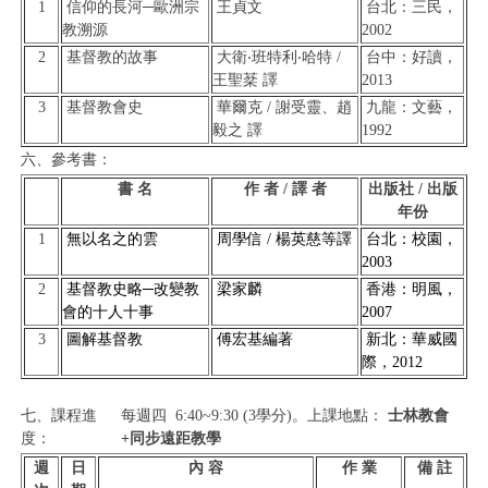
1
信仰的長河─歐洲宗
王貞文
台北：三民，
教溯源
2002
2
基督教的故事
大衛‧班特利‧哈特 /
台中：好讀，
王聖棻 譯
2013
3
基督教會史
華爾克 / 謝受靈、趙
九龍：文藝，
毅之 譯
1992
六、參考書：
書 名
作 者 / 譯 者
出版社 / 出版
年份
1
無以名之的雲
周學信 / 楊英慈等譯
台北：校園，
2003
2
基督教史略─改變教
梁家麟
香港：明風，
會的十人十事
2007
3
圖解基督教
傅宏基編著
新北：華威國
際，
2012
七、課程進
每週四 6:40~9:30 (3學分)。上課地點：
士林
教會
度：
+同步
遠距教學
週
日
內 容
作 業
備 註