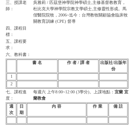
三、授課老
吳雅莉 / 匹茲堡神學院神學碩士,主修基督教教育，
師：
杜比克大學神學院宗教文學碩士,主修靈性形成。馬
偕醫院院牧，2006~迄今：台灣教牧關顧協會臨床牧
關教育訓練 (CPE) 督導
四、課程目
標：
五、課程要
求：
六、教科書：
書 名
作 者 / 譯 者
出版社/出版年
份
1
2
七、課程進
每週六 上午8:00~12:00 (3學分)。上課地點：
宜蘭 宜
度：
蘭教會
週
日
內 容
作 業
備 註
次
期