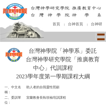
跳
到
主
要
內
首頁
台神首頁
台神研
｜
｜
容
區
台灣神學院「神學系」委託
台灣神學研究學院「推廣教育
中心」代訓課程
2023學年度第一學期課程大綱
一、中文名
助人者的自我靈性照顧
稱：
二、委訓單
宜蘭教會長執領袖培訓課程
位：