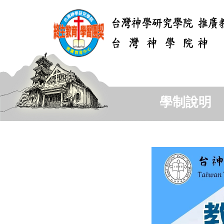
跳
到
主
要
內
容
區
學制說明