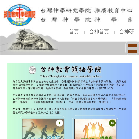
跳
到
主
要
內
首頁
台神首頁
台神研
｜
｜
容
區