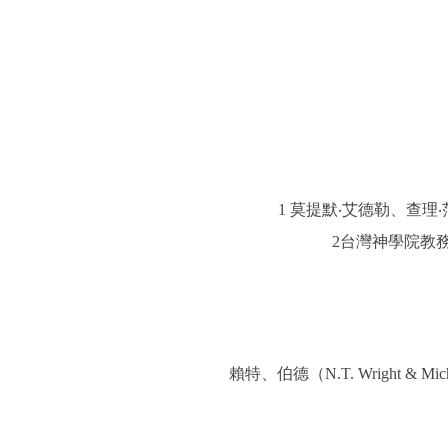
1 莫提默‧艾德勒、查
2台灣神學院教
賴特、伯德（N.T. Wright 