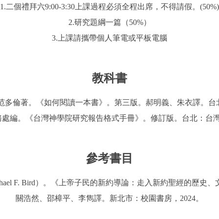
1.二個禮拜六9:00-3:30上課過程必須全程出席，不得請假。(50%)
2.研究題綱一篇（50%）
3.上課請攜帶個人筆電或平板電腦
教科書
理‧范多倫著。《如何閱讀一本書》。第三版。郝明義、朱衣譯。台北
務處編。《台灣神學院研究報告格式手冊》。修訂版。台北：台灣神
參考書目
& Michael F. Bird）。《上帝子民的新約導論：走入新約聖經的歷
關浩然、邵樟平、李雋譯。新北市：校園書房，2024。