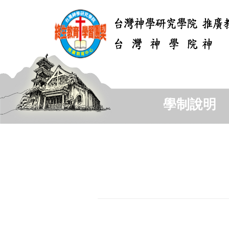
跳
到
主
要
內
容
區
學制說明