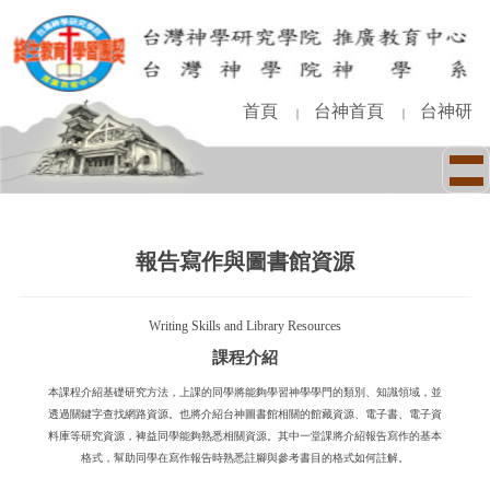
跳
到
主
要
內
首頁
台神首頁
台神研
｜
｜
容
區
報告寫作與圖書館資源
Writing Skills and Library Resources
課程介紹
本課程介紹基礎研究方法，上課的同學將能夠學習神學學門的類別、知識領域，並
透過關鍵字查找網路資源。也將介紹台神圖書館相關的館藏資源、電子書、電子資
料庫等研究資源，裨益同學能夠熟悉相關資源。其中一堂課將介紹報告寫作的基本
格式，幫助同學在寫作報告時熟悉註腳與參考書目的格式如何註解。