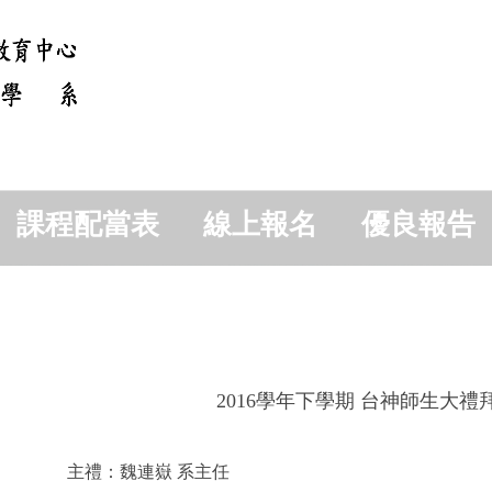
課程配當表
線上報名
優良報告
2016學年下學期 台神師生大禮
主禮：魏連嶽 系主任