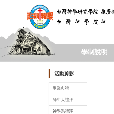
跳
到
主
要
內
容
區
學制說明
活動剪影
畢業典禮
師生大禮拜
神學系禮拜