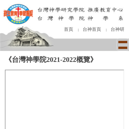
跳
到
主
要
內
首頁
台神首頁
台神研
｜
｜
容
區
《台灣神學院2021-2022概覽》