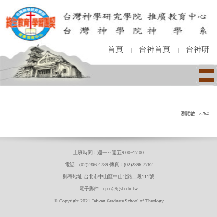
跳
到
主
要
內
首頁
台神首頁
台神研
｜
｜
容
區
瀏覽數:
5264
上班時間：週一～週五9:00~17:00
電話：(02)2396-4789 傳真：(02)2396-7762
郵寄地址:台北市中山區中山北路二段111號
電子郵件 : cpce@tgst.edu.tw
© Copyright 2021 Taiwan Graduate School of Theology