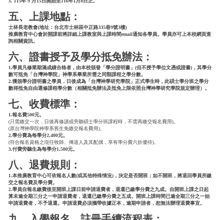
3. 115年 9 月15日開始至116年1月8日止。
五、上課地點：
士林長老教會(地址：台北市士林區中正路335巷9號3樓)
推廣教育中心會於開課前將詳細上課教室與上課時間email通知各學員。學員亦可上本校網頁查
詢相關資訊。
六、證書授予及學分抵免辦法：
1.學員凡修業期滿成績合格者，由本校頒發「學分證明書」(但不授予學位文憑或證書)，其學分
數可抵免「台灣神學院」神學系畢業所需之同類課程之學分數。
2.獲頒學分證明書之學員，日後成為「台灣神學研究學院」正式學生時，此碩士學分班之學分
數得抵免自由選修課程學分數（相關抵免辦法及抵免上限依照台灣神學研究學院規定辦理）。
七、收費標準：
1.報名費500元。
(只需繳交一次，日後再修讀或旁聽碩士學分班課程時，不需再繳交報名費用)。
(原台灣神學院神學系舊生免繳交報名費用)。
2.學分費為每學分2,400元。
(符合報名資格之現任牧師、傳道人及其配偶，享有學分費六折優待)。
3.付費旁聽生為每學分1,500元。
八、退費規則：
1.本推廣教育中心可依報名人數(或其他特殊情況)，決定是否開班；如不開班，將退回學員所繳
交之報名費及學分費。
2.學員自報名繳費後至開班上課日前申請退費者，退還已繳學分費之九成。自開班上課之日起
算未逾全期三分之一申請退費者，退還已繳學分費之五成。開班上課時間已逾全期三分之一始
申請退費者，不予退還。申請退費必須攜帶收據正本，逾期申請者，恕無法辦理退費事宜。
九、入學報名、註冊手續流程表：