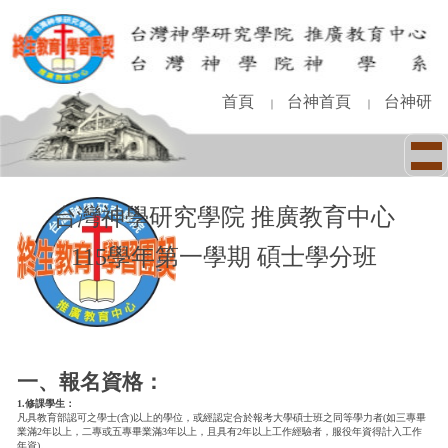
跳
到
主
要
內
首頁
台神首頁
台神研
｜
｜
容
區
台灣神學研究學院 推廣教育中心
115學年第一學期 碩士學分班
一、報名資格：
1.修課學生：
凡具教育部認可之學士(含)以上的學位，或經認定合於報考大學碩士班之同等學力者(如三專畢
業滿2年以上，二專或五專畢業滿3年以上，且具有2年以上工作經驗者，服役年資得計入工作
年資)。