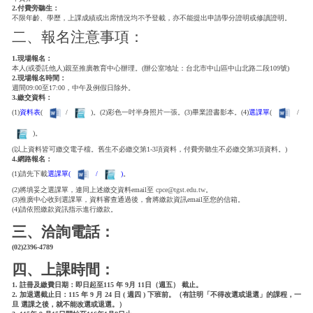
2.付費旁聽生：
不限年齡、學歷，上課成績或出席情況均不予登載，亦不能提出申請學分證明或修讀證明。
二、報名注意事項：
1.現場報名：
本人(或委託他人)親至推廣教育中心辦理。(辦公室地址：台北市中山區中山北路二段109號)
2.現場報名時間：
週間09:00至17:00，中午及例假日除外。
3.繳交資料：
(1)
資料表
(
/
)。(2)彩色一吋半身照片一張。(3)畢業證書影本。(4)
選課單
(
/
)。
(以上資料皆可繳交電子檔。舊生不必繳交第1-3項資料，付費旁聽生不必繳交第3項資料。)
4.網路報名：
(1)請先下載
選課單(
/
)
。
(2)將填妥之選課單，連同上述繳交資料email至
cpce@tgst.edu.tw
。
(3)推廣中心收到選課單，資料審查通過後，會將繳款資訊email至您的信箱。
(4)請依照繳款資訊指示進行繳款。
三、洽詢電話：
(02)2396-4789
四、上課時間：
1. 註冊及繳費日期：即日起至115 年 9月 11日（週五） 截止。
2. 加退選截止日：115 年 9 月 24 日 ( 週四 ) 下班前。（有註明「不得改選或退選」的課程，一
旦 選課之後，就不能改選或退選。）