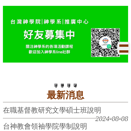
跳
到
主
要
內
首頁
｜
台神首頁
｜
台神研
容
區
1
2
3
4
最新消息
在職基督教研究文學碩士班說明
2024-08-08
台神教會領袖學院學制說明