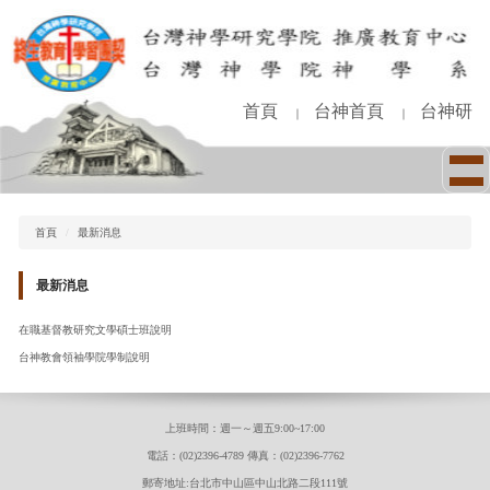
跳
到
主
要
內
首頁
台神首頁
台神研
｜
｜
容
區
首頁
最新消息
最新消息
在職基督教研究文學碩士班說明
台神教會領袖學院學制說明
上班時間：週一～週五9:00~17:00
電話：(02)2396-4789 傳真：(02)2396-7762
郵寄地址:台北市中山區中山北路二段111號