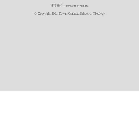
電子郵件 : cpce@tgst.edu.tw
© Copyright 2021 Taiwan Graduate School of Theology