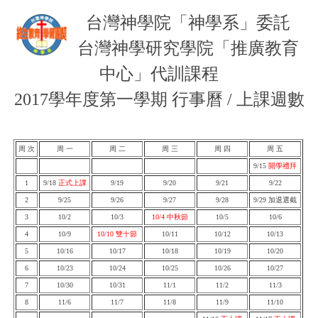
台灣神學院「神學系」委託
台灣神學研究學院「推廣教育
中心」代訓課程
2017學年度第一學期 行事曆 / 上課週數
周 次
周 一
周 二
周 三
周 四
周 五
9/15
開學禮拜
1
9/18
正式上課
9/19
9/20
9/21
9/22
2
9/25
9/26
9/27
9/28
9/29 加退選截
3
10/2
10/3
10/4 中秋節
10/5
10/6
4
10/9
10/10 雙十節
10/11
10/12
10/13
5
10/16
10/17
10/18
10/19
10/20
6
10/23
10/24
10/25
10/26
10/27
7
10/30
10/31
11/1
11/2
11/3
8
11/6
11/7
11/8
11/9
11/10