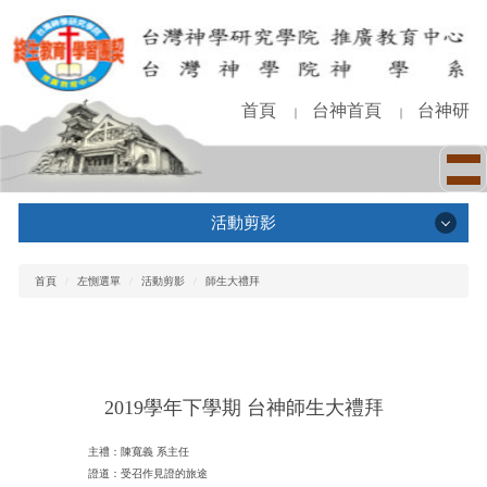
跳
到
主
要
內
首頁
台神首頁
台神研
｜
｜
容
區
活動剪影
活動剪影
首頁
左惻選單
活動剪影
師生大禮拜
畢業典禮
師生大禮拜
神學系禮拜
2019學年下學期 台神師生大禮拜
神學週活動
主禮：陳寬義 系主任
證道：受召作見證的旅途
學生會活動