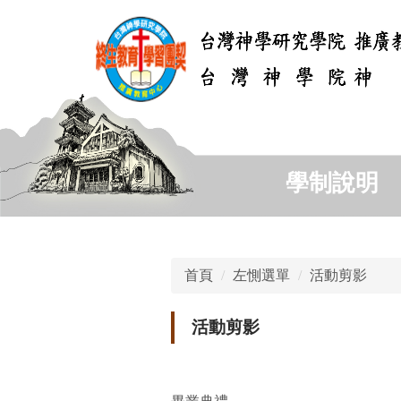
跳
到
主
要
內
容
區
學制說明
首頁
左惻選單
活動剪影
活動剪影