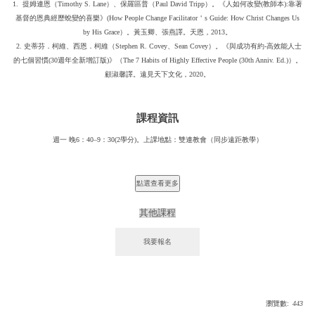
1. 提姆連恩（Timothy S. Lane）、保羅區普（Paul David Tripp）。《人如何改變(教師本):靠著
基督的恩典經歷蛻變的喜樂》(How People Change Facilitator＇s Guide: How Christ Changes Us
by His Grace）。黃玉卿、張燕譯。天恩，2013。
2. 史蒂芬．柯維、西恩．柯維（Stephen R. Covey、Sean Covey）。《與成功有約-高效能人士
的七個習慣(30週年全新增訂版)》（The 7 Habits of Highly Effective People (30th Anniv. Ed.)）。
顧淑馨譯。遠見天下文化，2020。
課程資訊
週一 晚6：40–9：30(2學分)。上課地點：雙連教會（同步遠距教學）
其他課程
瀏覽數:
443