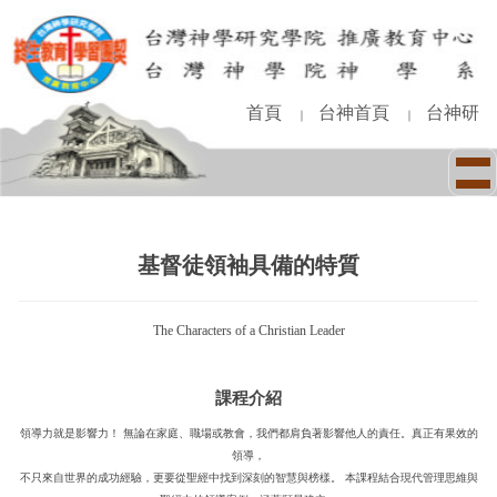
跳
到
主
要
內
首頁
台神首頁
台神研
｜
｜
容
區
基督徒領袖具備的特質
The Characters of a Christian Leader
課程介紹
領導力就是影響力！ 無論在家庭、職場或教會，我們都肩負著影響他人的責任。真正有果效的
領導，
不只來自世界的成功經驗，更要從聖經中找到深刻的智慧與榜樣。 本課程結合現代管理思維與