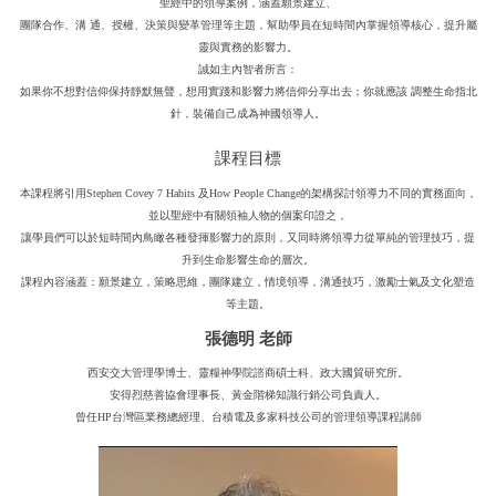
聖經中的領導案例，涵蓋願景建立、
團隊合作、溝 通、授權、決策與變革管理等主題，幫助學員在短時間內掌握領導核心，提升屬
靈與實務的影響力。
誠如主內智者所言：
如果你不想對信仰保持靜默無聲，想用實踐和影響力將信仰分享出去；你就應該 調整生命指北
針，裝備自己成為神國領導人。
課程目標
本課程將引用Stephen Covey 7 Habits 及How People Change的架構探討領導力不同的實務面向，
並以聖經中有關領袖人物的個案印證之，
讓學員們可以於短時間內鳥瞰各種發揮影響力的原則，又同時將領導力從單純的管理技巧，提
升到生命影響生命的層次。
課程內容涵蓋：願景建立，策略思維，團隊建立，情境領導，溝通技巧，激勵士氣及文化塑造
等主題。
張德明 老師
西安交大管理學博士、靈糧神學院諮商碩士科、政大國貿研究所。
安得烈慈善協會理事長、黃金階梯知識行銷公司負責人。
曾任HP台灣區業務總經理、台積電及多家科技公司的管理領導課程講師