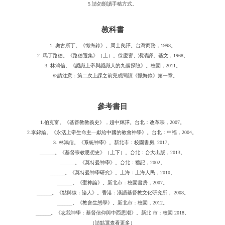
5.請勿朗讀手稿方式。
教科書
1. 奧古斯丁。《懺悔錄》。周士良譯。台灣商務，1998。
2. 馬丁路德。《路德選集》（上）。徐慶譽、湯清譯。基文，1968。
3. 林鴻信。《認識上帝與認識人的九個探險》。校園，2011。
※請注意：第二次上課之前完成閱讀《懺悔錄》第一章。
參考書目
1.伯克富。《基督教教義史》，趙中輝譯。台北：改革宗，2007。
2.李錦綸。《永活上帝生命主―獻給中國的教會神學》。台北：中福，2004。
3. 林鴻信。《系統神學》。新北市：校園書房, 2017。
______。《基督宗教思想史》（上下）。台北：台大出版，2013。
______。《莫特曼神學》。台北：禮記，2002。
______。《莫特曼神學研究》。上海：上海人民，2010。
______。《聖神論》。新北市：校園書房，2007。
______。《點與線：論人》。香港：漢語基督教文化研究所， 2008。
______。《教會生態學》。新北市：校園，2012。
______。《忘我神學：基督信仰與中西思潮》。新北 市：校園 2018。
（請點選查看更多）