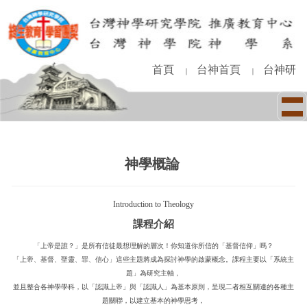
跳
到
主
要
內
首頁
台神首頁
台神研
｜
｜
容
區
神學概論
Introduction to Theology
課程介紹
「上帝是誰？」是所有信徒最想理解的層次！你知道你所信的「基督信仰」嗎？
「上帝、基督、聖靈、罪、信心」這些主題將成為探討神學的啟蒙概念。課程主要以「系統主
題」為研究主軸，
並且整合各神學學科，以「認識上帝」與「認識人」為基本原則，呈現二者相互關連的各種主
題關聯，以建立基本的神學思考，