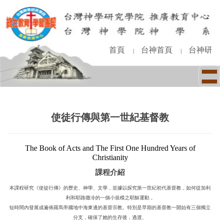
跳
到
主
要
內
首頁
台神首頁
台神研
｜
｜
容
區
使徒行傳與第一世紀基督教
The Book of Acts and The First One Hundred Years of
Christianity
課程介紹
本課程研究《使徒行傳》的歷史、神學、文學，並據以探究第一世紀初代基督教，如何從加利
利和耶路撒冷的一個小規模之耶穌運動，
短時間內發展成遍佈羅馬帝國地中海東邊的基督宗教。特別是早期的基督教一開始有三個獨立
分支，確保了她的生存後，過渡、