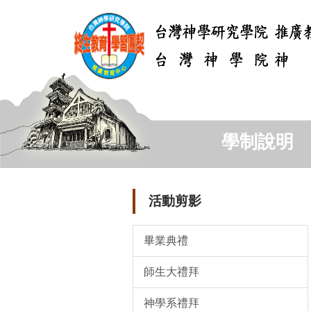
跳
到
主
要
內
容
區
學制說明
活動剪影
畢業典禮
師生大禮拜
神學系禮拜