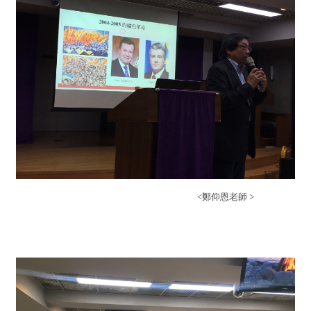
<鄭仰恩老師 >