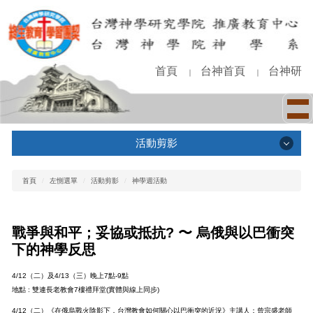
跳
到
主
要
內
首頁
台神首頁
台神研
｜
｜
容
區
活動剪影
活動剪影
首頁
左惻選單
活動剪影
神學週活動
畢業典禮
戰爭與和平；妥協或抵抗
?
〜 烏俄與以巴衝突
師生大禮拜
下的神學反思
神學系禮拜
4/12（二）及4/13（三）晚上7點-9點
神學週活動
地點 : 雙連長老教會7樓禮拜堂(實體與線上同步)
學生會活動
4/12（二）《在俄烏戰火陰影下，台灣教會如何關心以巴衝突的近況》主講人：曾宗盛老師