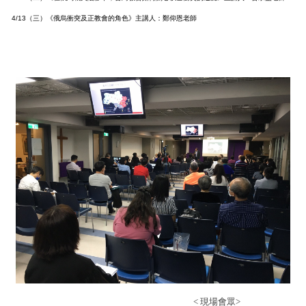
其他活動
4/13（三）《俄烏衝突及正教會的角色》主講人：鄭仰恩老師
< 現場會眾>