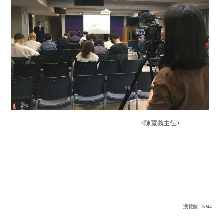
<陳寬義主任
>
瀏覽數:
2044