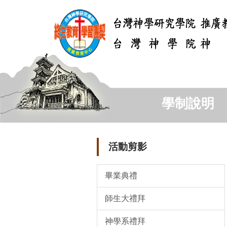
跳
到
主
要
內
容
區
學制說明
活動剪影
畢業典禮
師生大禮拜
神學系禮拜