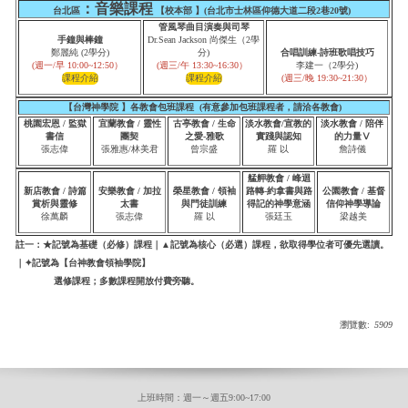
：音樂課程
台北區
【
校本部
】(台北市士林區仰德大道二段2巷20號)
管風琴曲目演奏與司琴
手鐘與
棒鐘
Dr.Sean Jackson 尚傑生（2學
鄭麗純 (2學分)
分)
合唱訓練-詩班歌唱技巧
(週一/早 10:00~12:50）
(週三/午 13:30~16:30）
李建一（2學分)
(週三/晚 19:30~21:30）
【台灣神學院
】各教會包班課程 (有意參加包班課程者，請洽各教會)
桃園宏恩 / 監獄
宜蘭教會 / 靈性
古亭教會 / 生命
淡水教會/宣教的
淡水教會 / 陪伴
書信
團契
之愛-雅歌
實踐與認知
的力量Ⅴ
張志偉
張雅惠/林美君
曾宗盛
羅 以
詹詩儀
艋舺教會 / 峰迴
新店教會 / 詩篇
安樂教會 / 加拉
榮星教會 / 領袖
路轉-約拿書與路
公園教會 / 基督
賞析與靈修
太書
與門徒訓練
得記的神學意涵
信仰神學導論
徐萬麟
張志偉
羅 以
張廷玉
梁越美
註一：
★記號為基礎（必修）課程｜▲記號為核心（必選）課程，欲取得學位者可優先選讀。
｜
✦記號為【台神教會領袖學院】
選修課程；多數課程開放付費旁聽。
瀏覽數:
5909
上班時間：週一～週五9:00~17:00