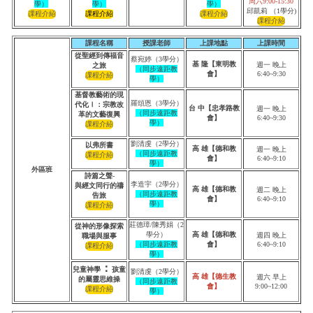
周六9:00-15:30
學）
學）
學）
邱凱莉 （1學分)
課程名稱
授課老師
上課地點
上課時間
從聖經到傳福音
蔡宛婷（3學分）
基 隆【東明教
週一 晚上
之旅
（同步遠距教
會】
6:40~9:30
學）
基督教藝術的現
羅頌恩（3學分）
代化Ⅰ：宗教改
台 中【忠孝路教
週一 晚上
（同步遠距教
革的文藝復興
會】
6:40~9:30
學）
劉清虔（2學分）
以弗所書
高 雄【德和教
週一 晚上
（同步遠距教
會】
6:40~9:10
學）
外區班
詩篇之聲-
李造宇（2學分）
與經文同行的禱
高 雄【德和教
週二 晚上
（同步遠距教
告旅
會】
6:40~9:10
學）
莊德璋/陳秀娟（2
從神的形像探索
學分）
高 雄【德和教
週四 晚上
職場與服事
（同步遠距教
會】
6:40~9:10
學）
：
兒童神學
孩童
劉清虔（2學分）
高 雄【德生教
週六 早上
的屬靈思維操
（同步遠距教
會】
9:00~12:00
學）