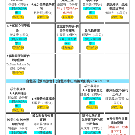
鳥類王國
歌與雅歌
張德明 (2學分)
✦兒少音樂教學實
張錫塒 （2學分)
曾宗盛 (3學分)
易話縱橫：聖經
（同步遠距教
務
註：本課程含外
（同步遠距教
翻譯故事輯
學）
范敏熙(2學分)
出行程
學）
黃龍光 （3學分）
▲✦家庭心理學概
認識你的鄰舍-初
論
談伊斯蘭教
啟示錄導讀
黃友音 (3學分)
彭書穎（2學分）
邱梨芳（3學分)
（同步遠距教
（同步遠距教
（同步遠距教
學）
學）
學）
✦傳統司琴與現代
即興訓練
Dr.Sean Jackson 尚
傑生 (2學分)
台北區【濟南教會】(台北市中山南路3號)晚6：40–9：30
碩士學分班
碩士學分班
★✦基督教會史
崇拜新感知-插花
★✦新約導論
陳美玲 （3學分）
工作坊
邱啟榮 (3學分)
▲✦團體輔導概論
（同步遠距教
陳寬義/謝育賢 (2
（同步遠距教
劉盈君（2學分）
學）
學分)
學）
婦女教會與牧靈
隨神心意的風-
★報告寫作與圖
晚美生命-晚年照
實踐
與聖靈同行的原
書館資源
顧的智慧
邱凱莉/潘叡儀
住民宣教
【濟南
3/8
、
校本
胡蓮芬（2學分)
（3學分）
周成輝 （3學分）
部
3/22
】
（同步遠距教
（同步遠距教
（同步遠距教