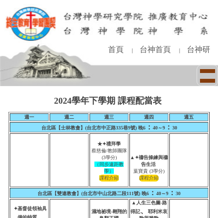
跳
到
主
要
內
首頁
台神首頁
台神研
｜
｜
容
區
2024學年下學期 課程配當表
週一
週二
週三
週四
週五
：
：
台北區【士林教會】(台北市中正路335巷9號)
晚
6
40
～9
30
★✦禮拜學
蔡慈倫/教師團隊
(3學分)
▲✦禱告操練與禱
（同步遠距教
告生活
學）
葉寶貴 (3學分)
：
：
台北區【雙連教會】(台北市中山北路二段111號) 晚6
40
～9
30
▲人生三色圖-路
✦基督徒領袖具
、
濕地祕境-翱翔的
得記
耶利米哀
備的特質